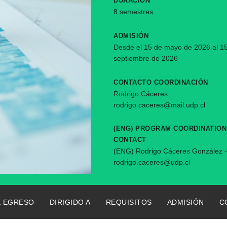
DURACIÓN
8 semestres
ADMISIÓN
Desde el 15 de mayo de 2026 al 1
septiembre de 2026
CONTACTO COORDINACIÓN
formulario y nos pondremos en contacto contigo a la bre
Rodrigo Cáceres:
rodrigo.caceres@mail.udp.cl
Apellidos
*
(ENG) PROGRAM COORDINATION
CONTACT
(ENG) Rodrigo Cáceres González -
rodrigo.caceres@udp.cl
Email
*
E EGRESO
DIRIGIDO A
REQUISITOS
ADMISIÓN
C
Lugar de trabajo
*