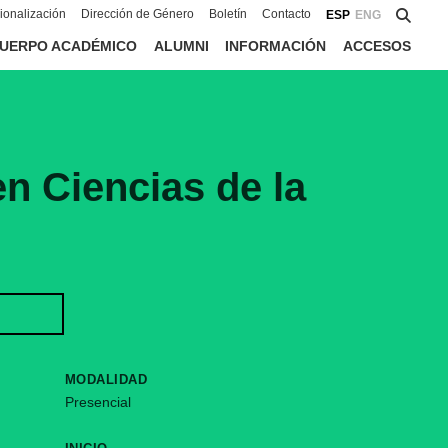
cionalización
Dirección de Género
Boletín
Contacto
ESP
ENG
UERPO ACADÉMICO
ALUMNI
INFORMACIÓN
ACCESOS
n Ciencias de la
IÓN
MODALIDAD
Presencial