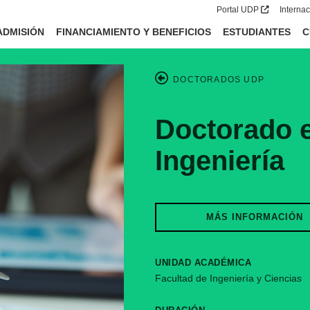
Portal UDP
Interna
ADMISIÓN
FINANCIAMIENTO Y BENEFICIOS
ESTUDIANTES
C
DOCTORADOS UDP
Doctorado e
Ingeniería
MÁS INFORMAC
UNIDAD ACADÉMICA
Facultad de Ingeniería y Ciencias