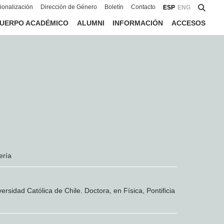
cionalización
Dirección de Género
Boletín
Contacto
ESP
ENG
UERPO ACADÉMICO
ALUMNI
INFORMACIÓN
ACCESOS
ería
versidad Católica de Chile. Doctora, en Física, Pontificia