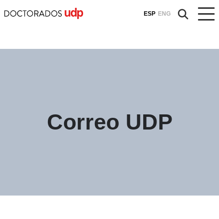
ESP
ENG
Correo UDP