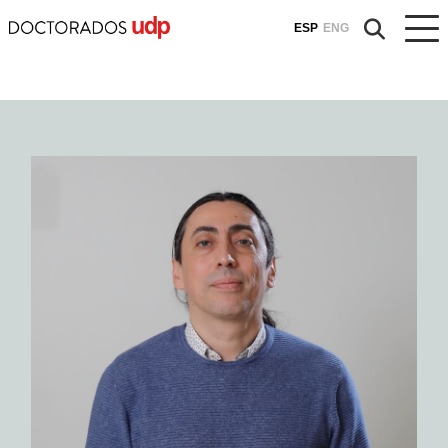
ESP
ENG