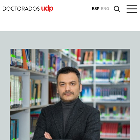
ESP
ENG