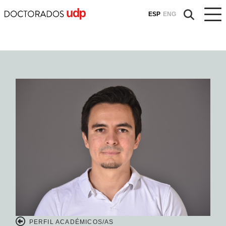
ESP
ENG
PERFIL ACADÉMICOS/AS