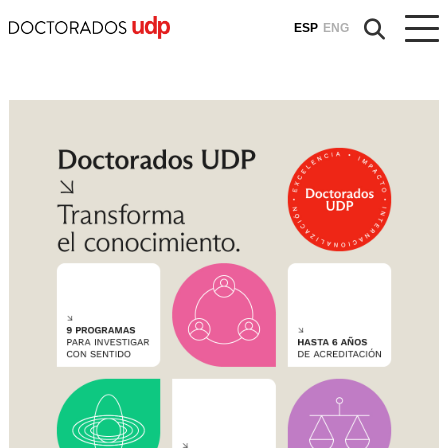
ESP
ENG