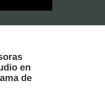
soras
tudio en
rama de