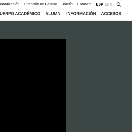
cionalización
Dirección de Género
Boletín
Contacto
ESP
ENG
UERPO ACADÉMICO
ALUMNI
INFORMACIÓN
ACCESOS