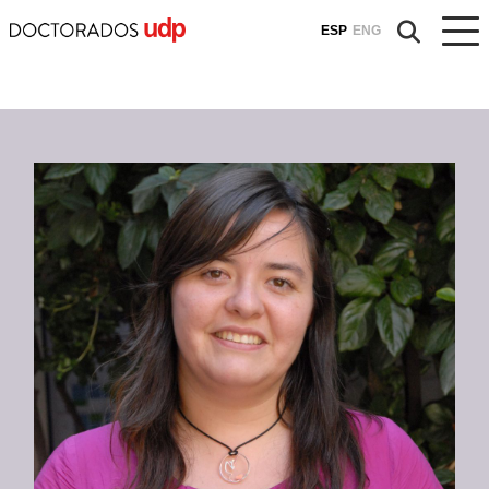
ESP
ENG