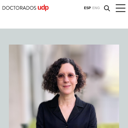
ESP
ENG