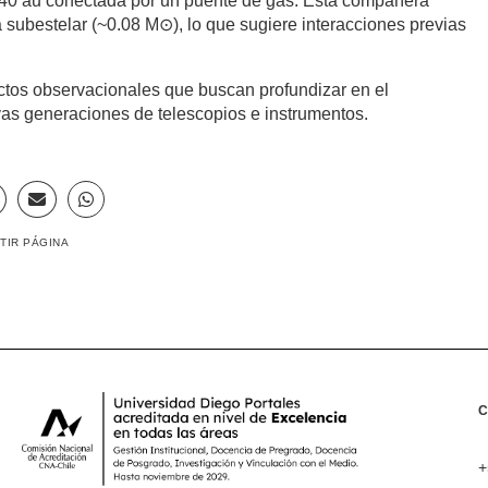
 240 au conectada por un puente de gas. Esta compañera
ubestelar (~0.08 M⊙), lo que sugiere interacciones previas
ectos observacionales que buscan profundizar en el
vas generaciones de telescopios e instrumentos.
TIR PÁGINA
+