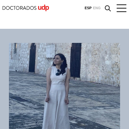
ESP
ENG