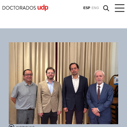
ESP
ENG