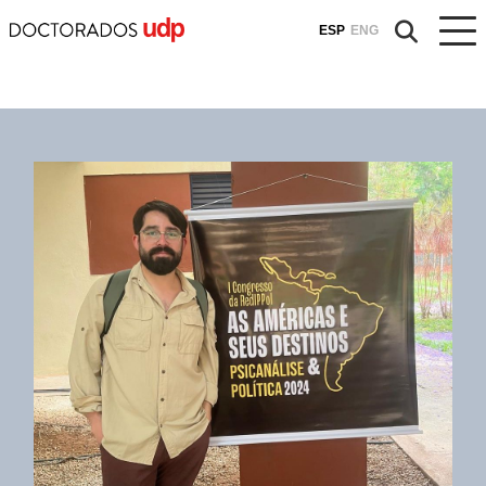
ESP
ENG