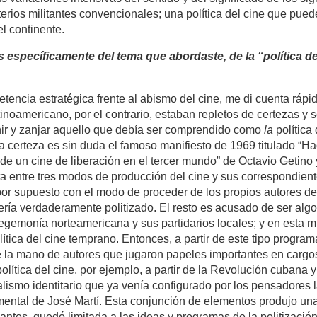
erios militantes convencionales; una política del cine que pue
l continente.
específicamente del tema que abordaste, de la “política de
tencia estratégica frente al abismo del cine, me di cuenta ráp
latinoamericano, por el contrario, estaban repletos de certezas 
nir y zanjar aquello que debía ser comprendido como
la
política
certeza es sin duda el famoso manifiesto de 1969 titulado “Hac
o de un cine de liberación en el tercer mundo” de Octavio Getin
ta entre tres modos de producción del cine y sus correspondient
 por supuesto con el modo de proceder de los propios autores de
ría verdaderamente politizado. El resto es acusado de ser alg
hegemonía norteamericana y sus partidarios locales; y en esta m
lítica del cine temprano. Entonces, a partir de este tipo progra
de la mano de autores que jugaron papeles importantes en carg
política del cine, por ejemplo, a partir de la Revolución cubana 
ismo identitario que ya venía configurado por los pensadores l
mental de José Martí. Esta conjunción de elementos produjo un
 antes, quedó limitada a las ideas y programas de la politizació