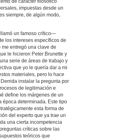
ento de carácter filosófico
iversales, impuestas desde un
 es siempre, de algún modo,
 llamó un famoso crítico—
e los intereses específicos de
ue me entregó una clave de
que le hicieron Peter Brunette y
una serie de áreas de trabajo y
ctiva que yo le quería dar a mi
estos materiales, pero lo hace
Derrida instalar la pregunta por
procesos de legitimación e
qué define los márgenes de un
a época determinada. Este tipo
estratégicamente esta forma de
ción del experto que ya trae un
tada una cierta incompetencia
 preguntas críticas sobre las
esupuestos teóricos que