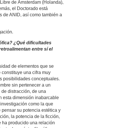
d Libre de Ámsterdam (Holanda),
emás, el Doctorado está
les de ANID, así como también a
gación.
ófica? ¿Qué dificultades
etroalimentan entre sí el
ersidad de elementos que se
 constituye una cifra muy
s posibilidades conceptuales.
ombre sin pertenecer a un
 de distracción, de una
en esta dimensión inabarcable
a investigación como la que
 pensar su potencia estética y
ión, la potencia de la ficción,
ine ha producido una relación