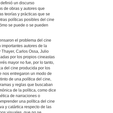
definió un discurso
us de obras y autores que
as teorías y prácticas que se
tras políticas posibles del cine
 ¿Cómo se puede o se pueden
ensaron el problema del cine
 importantes autores de la
y Thayer, Carlos Ossa, Julio
eadas por los propios cineastas
erés mayor no fue, por lo tanto,
ica del cine producida por los
que nos entregaron un modo de
stinto de una
política
del cine,
ogramas y reglas que buscaban
mónica de la política, como dice
egética de narraciones o
 comprender una política del cine
va y catártica respecto de las
gnos visuales, que no se