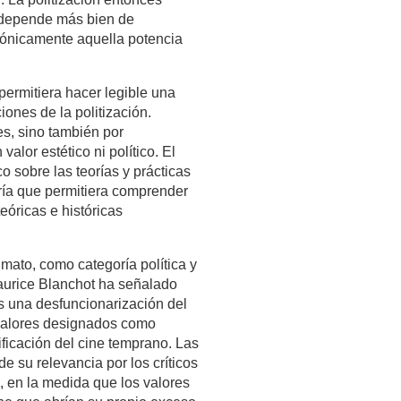
ue depende más bien de
emónicamente aquella potencia
permitiera hacer legible una
iones de la politización.
es, sino también por
alor estético ni político. El
co sobre las teorías y prácticas
oría que permitiera comprender
óricas e históricas
imato, como categoría política y
Maurice Blanchot ha señalado
es una desfuncionarización del
e valores designados como
ificación del cine temprano. Las
 su relevancia por los críticos
”, en la medida que los valores