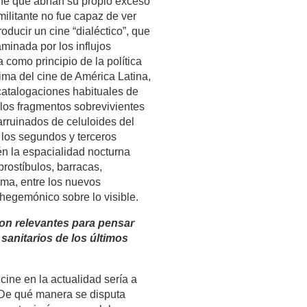
ine que abrían su propio exceso
militante no fue capaz de ver
oducir un cine “dialéctico”, que
aminada por los influjos
 como principio de la política
ónima del cine de América Latina,
catalogaciones habituales de
: los fragmentos sobrevivientes
arruinados de celuloides del
 los segundos y terceros
ién la espacialidad nocturna
rostíbulos, barracas,
ima, entre los nuevos
 hegemónico sobre lo visible.
son relevantes para pensar
sanitarios de los últimos
cine en la actualidad sería a
 ¿De qué manera se disputa