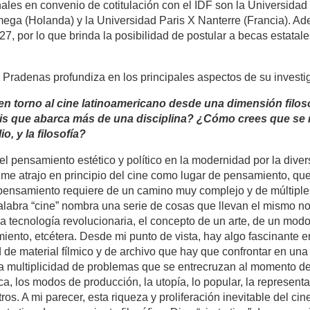
nales en convenio de cotitulación con el IDF son la Universida
ga (Holanda) y la Universidad Paris X Nanterre (Francia). Ad
7, por lo que brinda la posibilidad de postular a becas estata
y Pradenas profundiza en los principales aspectos de su investi
 en torno al cine latinoamericano desde una dimensión filos
esis que abarca más de una disciplina? ¿Cómo crees que se r
o, y la filosofía?
del pensamiento estético y político en la modernidad por la div
me atrajo en principio del cine como lugar de pensamiento, que
pensamiento requiere de un camino muy complejo y de múltiple
palabra “cine” nombra una serie de cosas que llevan el mismo n
 tecnología revolucionaria, el concepto de un arte, de un modo
miento, etcétera. Desde mi punto de vista, hay algo fascinante 
ad de material fílmico y de archivo que hay que confrontar en un
la multiplicidad de problemas que se entrecruzan al momento de
ica, los modos de producción, la utopía, lo popular, la representac
otros. A mi parecer, esta riqueza y proliferación inevitable del c