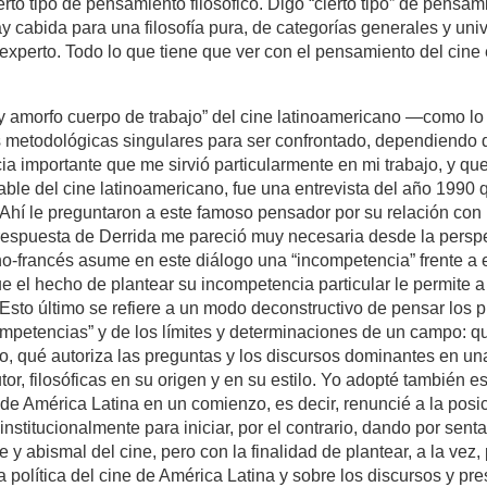
ierto tipo de pensamiento filosófico. Digo “cierto tipo” de pensami
y cabida para una filosofía pura, de categorías generales y un
perto. Todo lo que tiene que ver con el pensamiento del cine
e y amorfo cuerpo de trabajo” del cine latinoamericano —como lo
s metodológicas singulares para ser confrontado, dependiendo d
ia importante que me sirvió particularmente en mi trabajo, y q
cable del cine latinoamericano, fue una entrevista del año 1990 
Ahí le preguntaron a este famoso pensador por su relación con 
 respuesta de Derrida me pareció muy necesaria desde la perspe
lino-francés asume en este diálogo una “incompetencia” frente a 
 el hecho de plantear su incompetencia particular le permite a 
Esto último se refiere a un modo deconstructivo de pensar los 
competencias” y de los límites y determinaciones de un campo: 
o, qué autoriza las preguntas y los discursos dominantes en un
tor, filosóficas en su origen y en su estilo. Yo adopté también 
 de América Latina en un comienzo, es decir, renuncié a la posi
stitucionalmente para iniciar, por el contrario, dando por sen
e y abismal del cine, pero con la finalidad de plantear, a la vez,
a política del cine de América Latina y sobre los discursos y pr