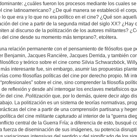
minante: ¿cuáles fueron los procesos mediante los cuales se 
el cine latinoamericano? ¿De qué manera se estableció el corp
 lo que era y lo que no era político en el cine? ¿Qué son aquell
ación del cine a partir de la segunda mitad del siglo XX? ¿Hay o
iten al discurso de la politización de los autores militantes?
s del cine desde su momento más temprano?, etcétera.
una relación permanente con el pensamiento de filósofos que p
er Benjamin, Jacques Rancière, Jacques Derrida, y también con
filosófico y teórico sobre el cine como Silvia Schwarzböck, Will
 más interesante fue, sin embargo, asumir las propuestas plant
ías como filosofías políticas del cine por derecho propio. Mi int
“profesionales” sobre el cine, sino comprender la filosofía polít
 de reflexión y desde ahí interrogar los enclaves metafísicos 
ión
del cine.
Politización
que, por lo demás, quiere decir algo di
rabajo. La politización es un sistema de teorías normativas, pr
s prácticas del cine a partir de una comprensión partisana y hege
olítica del cine militante capturado al interior de la “guerra di
 conflicto central de la Guerra Fría; a diferencia de esto, busqué
 la fuerza de diseminación de sus imágenes, su potencia disrupti
us variaciones intensivas del sentido y del significado de los si