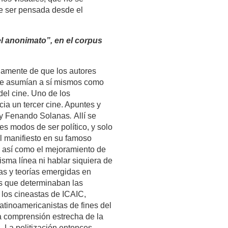
de ser pensada desde el
l anonimato”, en el corpus
idamente de que los autores
y se asumían a sí mismos como
 del cine. Uno de los
ia un tercer cine. Apuntes y
o y Fenando Solanas
.
Allí se
es modos de ser político, y solo
l manifiesto en su famoso
o así como el mejoramiento de
isma línea ni hablar siquiera de
mas y teorías emergidas en
os que determinaban las
y los cineastas de ICAIC,
atinoamericanistas de fines del
a comprensión estrecha de la
n. La politización entonces