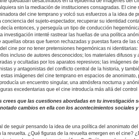
el arte quedaban desactivados en la epidemia de imágenes del c
lquiera sin la mediación de instituciones consagradas. El cine 
minadora del cine temprano y volcó sus esfuerzos a la idea de pr
la conciencia del sujeto-espectador, recuperar su identidad cont
se decía entonces, y perseguía un tipo de conducción hegemónica
sta investigación intenté rastrear las huellas de una política an
de aquellas obras que fueron rechazadas y puestas fuera de las 
́n del cine por no tener pretensiones hegemónicas ni identitarias
los incluso de autores desconocidos; los materiales difusos y 
radas y ocultadas por los aparatos represivos; las imágenes de
istas y antagonistas del conflicto central de la historia, y tamb
e estas imágenes del cine temprano en espacios de anonimato, p
producía un encuentro singular, una atmósfera nocturna y anón
iguras excedentarias que el cine introducía más allá del control
s crees que las cuestiones abordadas en tu investigación 
notado cambios en ella con los acontecimientos sociales y 
 de seguir pensando la idea de una política del anonimato del 
con la revuelta. ¿Qué figuras de la revuelta emergen en el cine?