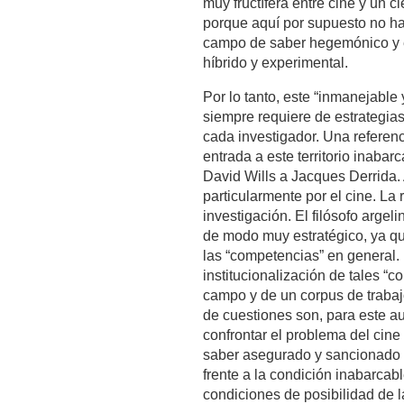
muy fructífera entre cine y un c
porque aquí por supuesto no ha
campo de saber hegemónico y ex
híbrido y experimental.
Por lo tanto, este “inmanejabl
siempre requiere de estrategia
cada investigador. Una referenc
entrada a este territorio inabar
David Wills a Jacques Derrida. 
particularmente por el cine. La
investigación. El filósofo arge
de modo muy estratégico, ya que
las “competencias” en general. 
institucionalización de tales “
campo y de un corpus de trabaj
de cuestiones son, para este au
confrontar el problema del cine
saber asegurado y sancionado in
frente a la condición inabarcabl
condiciones de posibilidad de l