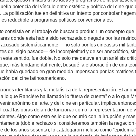
uella potencia del vínculo entre estética y política del cine q
La politización fue en definitiva un intento por controlar heg
o es reductible a programas políticos convencionales.
to consistía en el trabajo de buscar o producir un concepto que 
ugares donde esta había sido rechazada o negada por las restricc
, acusado sistemáticamente —no solo por los cineastas militant
ntes del siglo pasado— de incompletitud y de ser anecdótico, sin v
n este sentido, fue doble. No solo me detuve en un análisis críti
ino que, más fundamentalmente, busqué la elaboración de una te
 que había quedado en gran medida impensada por las matrices te
ación del cine latinoamericano.
iones identitarias y la metafísica de la representación. El anon
 a lo que Rancière ha llamado lo “fuera de cuenta” o a lo que 
venir anónimo del arte, y del cine en particular, implica entonc
 el cual las obras dejan de funcionar como la representación d
endentes. Algo como esto es lo que ocurrió con la irrupción y mas
ontamente (doble rechazo si consideramos también la negación de
cine de los años sesenta), lo catalogaron incluso como “epidemia