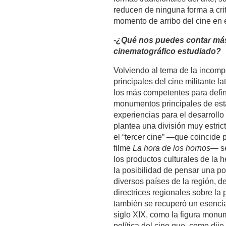
reducen de ninguna forma a crit
momento de arribo del cine en e
-¿Qué nos puedes contar más 
cinematográfico estudiado?
Volviendo al tema de la incompe
principales del cine militante 
los más competentes para defi
monumentos principales de esta 
experiencias para el desarroll
plantea una división muy estric
el “tercer cine” —que coincide
filme
La hora de los hornos
— se
los productos culturales de la 
la posibilidad de pensar una po
diversos países de la región, 
directrices regionales sobre la 
también se recuperó un esencial
siglo XIX, como la figura monu
política del cine que, como dije