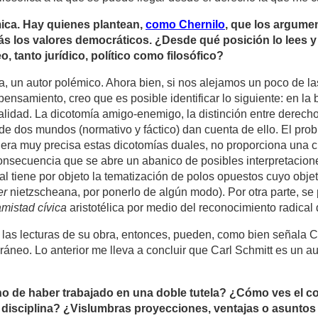
mica. Hay quienes plantean,
como Chernilo
, que los argume
ás los valores democráticos. ¿Desde qué posición lo lees y
 tanto jurídico, político como filosófico?
da, un autor polémico. Ahora bien, si nos alejamos un poco de l
ensamiento, creo que es posible identificar lo siguiente: en l
alidad. La dicotomía amigo-enemigo, la distinción entre derecho a
 de dos mundos (normativo y fáctico) dan cuenta de ello. El pr
nera muy precisa estas dicotomías duales, no proporciona una 
onsecuencia que se abre un abanico de posibles interpretacion
l tiene por objeto la tematización de polos opuestos cuyo objeti
er
nietzscheana, por ponerlo de algún modo). Por otra parte, se
amistad cívica
aristotélica por medio del reconocimiento radical 
 las lecturas de su obra, entonces, pueden, como bien señala C
áneo. Lo anterior me lleva a concluir que Carl Schmitt es un au
cho de haber trabajado en una doble tutela? ¿Cómo ves el c
u disciplina? ¿Vislumbras proyecciones, ventajas o asuntos