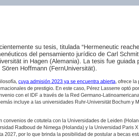
cientemente su tesis, titulada “Hermeneutic reaches
enéuticos del pensamiento jurídico de Carl Schmitt
iversität in Hagen (Alemania). La tesis fue guiada
Sören Hoffmann (FernUniversität).
losofía,
cuya admisión 2023 ya se encuentra abierta
, ofrece la
rnacionales de prestigio. En este caso, Pérez Lasserre optó po
nvenio con el IDF a través de la Red Germano-Latinoamericana
emás incluye a las universidades Ruhr-Universität Bochum y Mar
 convenios de cotutela con la Universidades de Leiden (Holand
rsidad Radboud de Nimega (Holanda) y la Universidad Paris X 
a 2027, por lo que brinda la posibilidad de postular a becas es