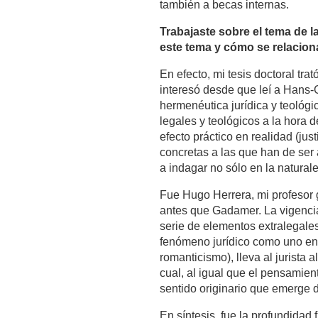
también a becas internas.
Trabajaste sobre el tema de l
este tema y cómo se relacionan
En efecto, mi tesis doctoral tr
interesó desde que leí a Hans-G
hermenéutica jurídica y teológ
legales y teológicos a la hora
efecto práctico en realidad (ju
concretas a las que han de ser 
a indagar no sólo en la natura
Fue Hugo Herrera, mi profesor 
antes que Gadamer. La vigencia 
serie de elementos extralegale
fenómeno jurídico como uno en 
romanticismo), lleva al jurista
cual, al igual que el pensamie
sentido originario que emerge d
En síntesis, fue la profundidad 