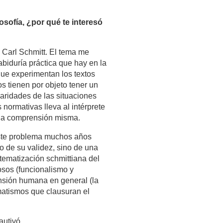
osofía, ¿por qué te interesó
e Carl Schmitt. El tema me
biduría práctica que hay en la
que experimentan los textos
s tienen por objeto tener un
laridades de las situaciones
 normativas lleva al intérprete
n la comprensión misma.
 este problema muchos años
o de su validez, sino de una
tematización schmittiana del
osos (funcionalismo y
rensión humana en general (la
matismos que clausuran el
autivó.