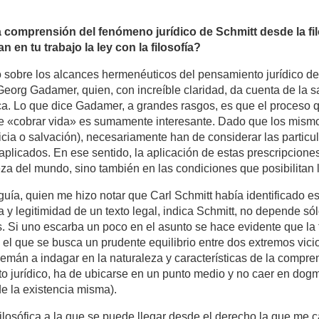
a comprensión del fenómeno jurídico de Schmitt desde la fil
 en tu trabajo la ley con la filosofía?
ató sobre los alcances hermenéuticos del pensamiento jurídico d
eorg Gadamer, quien, con increíble claridad, da cuenta de la sa
ica. Lo que dice Gadamer, a grandes rasgos, es que el proceso 
 de «cobrar vida» es sumamente interesante. Dado que los mismo
sticia o salvación), necesariamente han de considerar las particu
aplicados. En ese sentido, la aplicación de estas prescripciones
leza del mundo, sino también en las condiciones que posibilita
guía, quien me hizo notar que Carl Schmitt había identificado
y legitimidad de un texto legal, indica Schmitt, no depende sól
s. Si uno escarba un poco en el asunto se hace evidente que la 
el que se busca un prudente equilibrio entre dos extremos vici
 alemán a indagar en la naturaleza y características de la comp
nto jurídico, ha de ubicarse en un punto medio y no caer en dog
e la existencia misma).
filosófica a la que se puede llegar desde el derecho la que me c