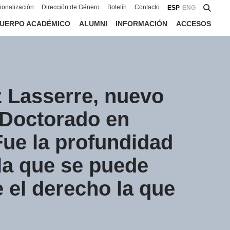
cionalización
Dirección de Género
Boletín
Contacto
ESP
ENG
UERPO ACADÉMICO
ALUMNI
INFORMACIÓN
ACCESOS
 Lasserre, nuevo
l Doctorado en
“Fue la profundidad
 la que se puede
e el derecho la que
”