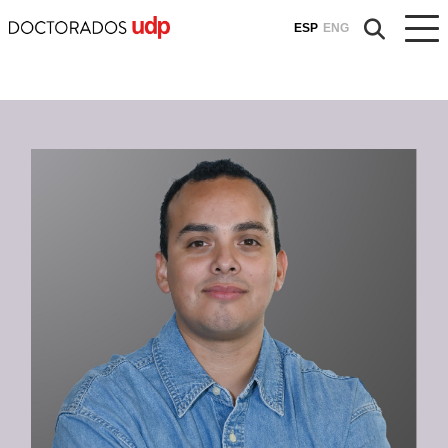
ESP
ENG