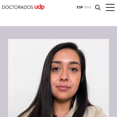
ESP
ENG