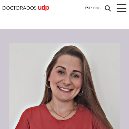
ESP
ENG