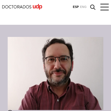
ESP
ENG