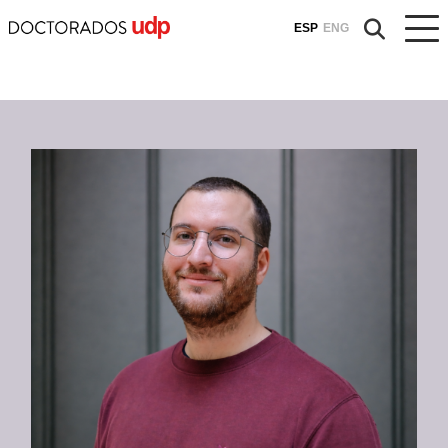
ESP
ENG