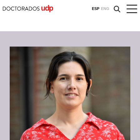
ESP
ENG