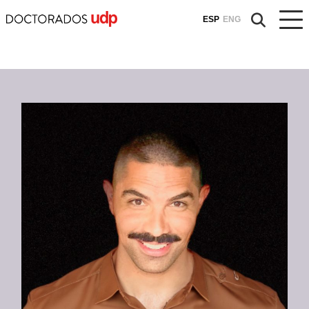
ESP
ENG