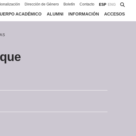
cionalización
Dirección de Género
Boletín
Contacto
ESP
ENG
UERPO ACADÉMICO
ALUMNI
INFORMACIÓN
ACCESOS
AS
eque