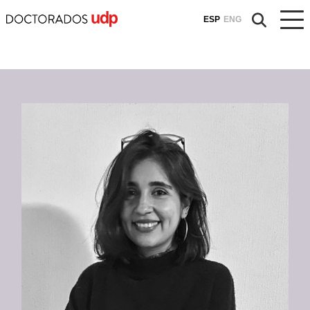
ESP
ENG