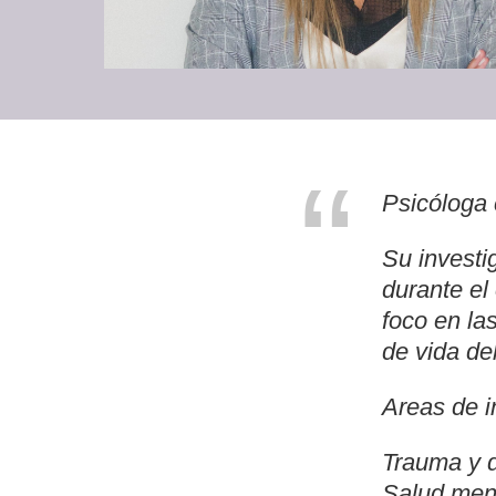
“
Psicóloga 
Su investi
durante el
foco en la
de vida de
Areas de i
Trauma y d
Salud ment