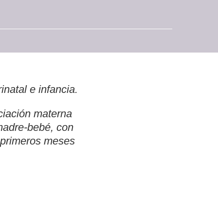
natal e infancia.
ociación materna
 madre-bebé, con
s primeros meses