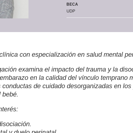
BECA
UDP
clínica con especialización en salud mental peri
gación examina el impacto del trauma y la dis
 embarazo en la calidad del vínculo temprano
s conductas de cuidado desorganizadas en lo
l bebé.
nterés:
isociación.
al y duelo perinatal.