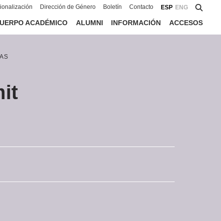
cionalización
Dirección de Género
Boletín
Contacto
ESP
ENG
UERPO ACADÉMICO
ALUMNI
INFORMACIÓN
ACCESOS
AS
it