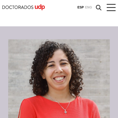
ESP
ENG