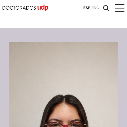
ESP
ENG