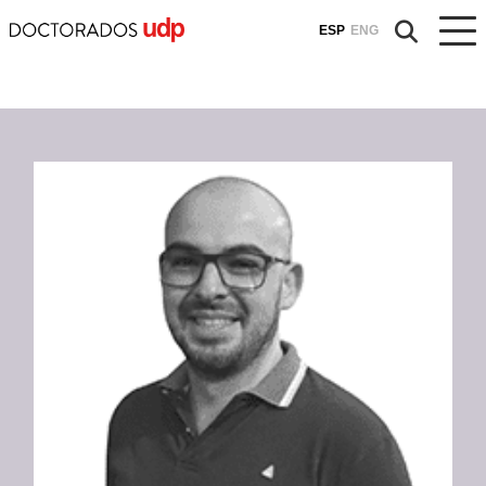
ESP
ENG