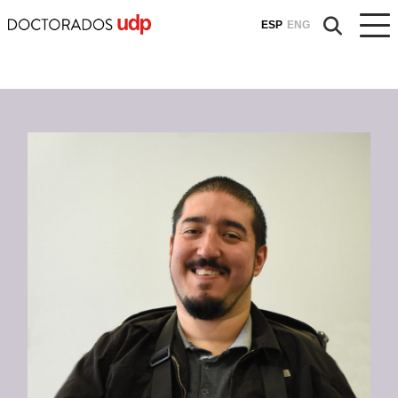
ESP
ENG