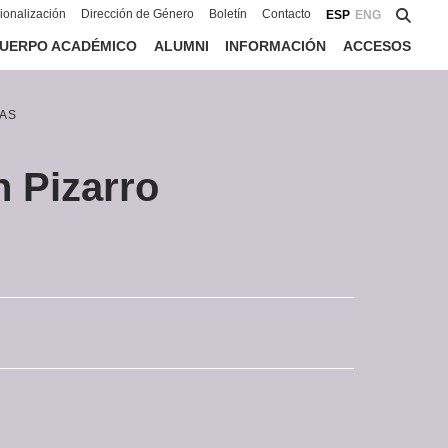
cionalización
Dirección de Género
Boletín
Contacto
ESP
ENG
UERPO ACADÉMICO
ALUMNI
INFORMACIÓN
ACCESOS
AS
n Pizarro