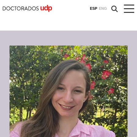
ESP
ENG