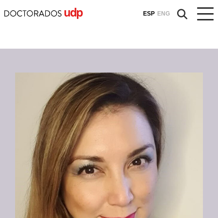
ESP
ENG