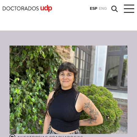
ESP
ENG