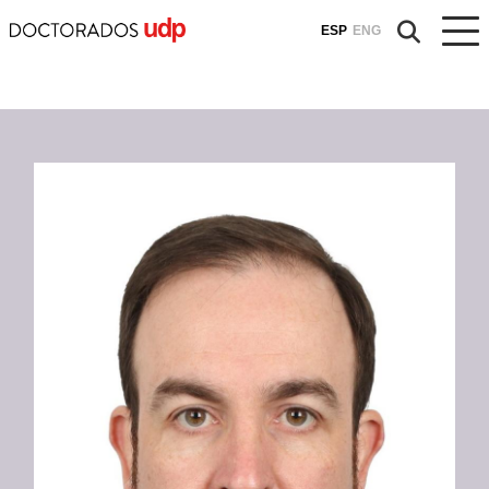
ESP
ENG