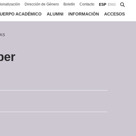
cionalización
Dirección de Género
Boletín
Contacto
ESP
ENG
UERPO ACADÉMICO
ALUMNI
INFORMACIÓN
ACCESOS
AS
ber