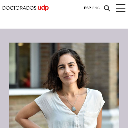
ESP
ENG