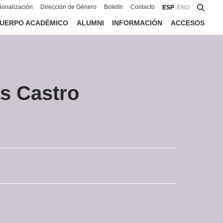
cionalización
Dirección de Género
Boletín
Contacto
ESP
ENG
UERPO ACADÉMICO
ALUMNI
INFORMACIÓN
ACCESOS
s Castro