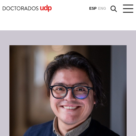
ESP
ENG