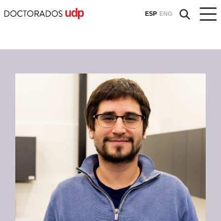
ESP
ENG