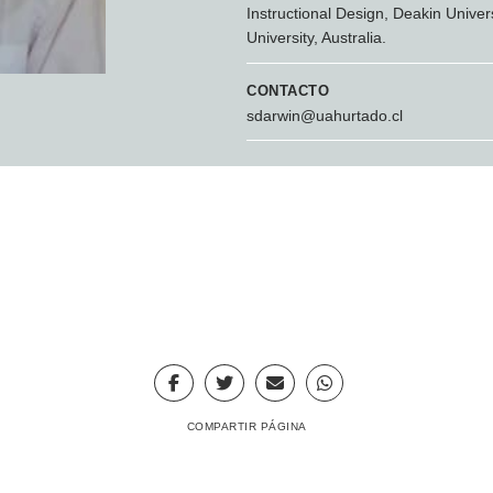
Instructional Design, Deakin Universi
University, Australia.
CONTACTO
sdarwin@uahurtado.cl
COMPARTIR PÁGINA