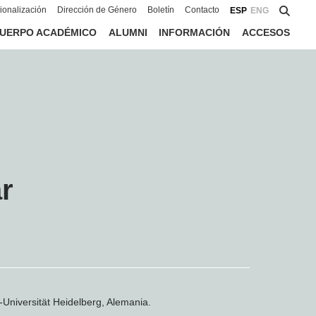
cionalización
Dirección de Género
Boletín
Contacto
ESP
ENG
UERPO ACADÉMICO
ALUMNI
INFORMACIÓN
ACCESOS
r
-Universität Heidelberg, Alemania.