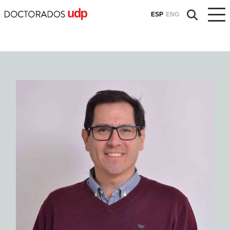
ESP
ENG