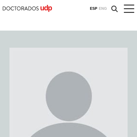
ESP
ENG