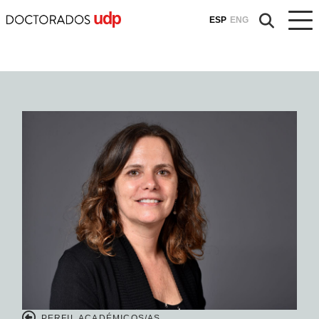
ESP
ENG
PERFIL ACADÉMICOS/AS