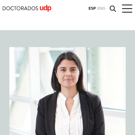
ESP
ENG