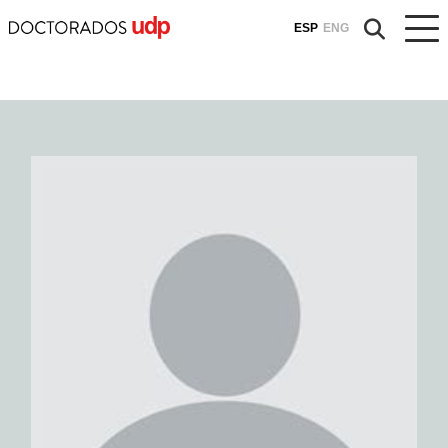
ESP
ENG