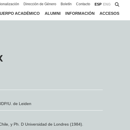
cionalización
Dirección de Género
Boletín
Contacto
ESP
ENG
UERPO ACADÉMICO
ALUMNI
INFORMACIÓN
ACCESOS
x
UDP/U. de Leiden
Chile, y Ph. D Universidad de Londres (1984).