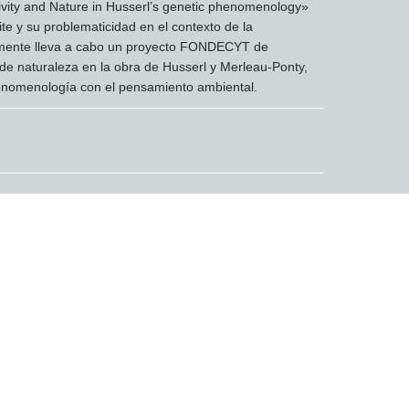
vity and Nature in Husserl’s genetic phenomenology»
te y su problematicidad en el contexto de la
lmente lleva a cabo un proyecto FONDECYT de
de naturaleza en la obra de Husserl y Merleau-Ponty,
fenomenología con el pensamiento ambiental.